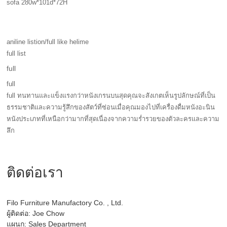
sofa 280w*101d*72H
aniline listion/full like helime
full list
full
full
full ทนทานและแข็งแรงกว่าหนังเกรนบนสุดคุณจะสังเกตเห็นรูปลักษณ์ที่เป็น
ธรรมชาติและความรู้สึกของสัตว์ที่ซ่อนเมื่อคุณมองไปที่เครื่องดื่มหนังอะนิน
หนังประเภทที่เหนือกว่ามากที่สุดเนื่องจากความร่ำรวยของตัวละครและความ
ลึก
ติดต่อเรา
Filo Furniture Manufactory Co. , Ltd.
ผู้ติดต่อ: Joe Chow
แผนก: Sales Department